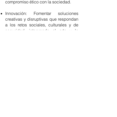
compromiso ético con la sociedad.
Innovación: Fomentar soluciones
creativas y disruptivas que respondan
a los retos sociales, culturales y de
seguridad, integrando el arte y la
cultura como herramientas de
transformación.
Compromiso Social: Priorizar el
bienestar de las comunidades,
promoviendo el acceso equitativo a la
cultura, la salud y la seguridad, y
abogando por causas que protejan a
los más vulnerables.
Determinación: Enfrentar los desafíos
con resiliencia y perseverancia,
trabajando incansablemente para
cumplir sus objetivos y generar un
cambio significativo en México.